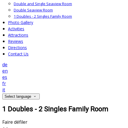
Double and Single Seaview Room
Double Seaview Room
1 Doubles - 2 Singles Family Room
Photo Gallery
Activities
Attractions
Reviews
Directions
Contact Us
de
en
es
fr
it
Select language
1 Doubles - 2 Singles Family Room
Faire défiler