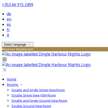
+353 66 915 2499
de
en
es
fr
it
Select language
Réserver Maintenant
Home
Rooms
Double and Single Street View Room
Double Street View (Dbl) Room
Double and Single Ground View Room
Double Ground View Room