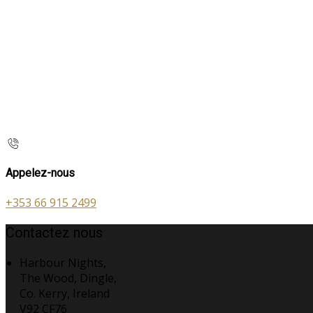
Appelez-nous
+353 66 915 2499
Contactez nous
Harbour Nights,
The Wood, Dingle,
Co. Kerry, Ireland
V92 CF76