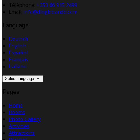
Téléphone
:
+353 66 915 2499
Email:
info@dinglebandb.com
Language
Deutsch
English
Español
Français
Italiano
Select language
Pages
Home
Rooms
Photo Gallery
Activities
Attractions
Reviews